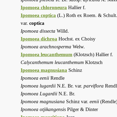
Ipomoea chloroneura
Hallier f.
Ipomoea coptica
(L.) Roth ex Roem. & Schult
var.
coptica
Ipomoea dissecta
Willd.
Ipomoea dichroa
Hochst. ex Choisy
Ipomoea arachnosperma
Welw.
Ipomoea leucanthemum
(Klotzsch) Hallier f.
Calycanthemum leucanthemum
Klotzsch
Ipomoea magnusiana
Schinz
Ipomoea eenii
Rendle
Ipomoea lugardii
N.E. Br. var.
parviflora
Rendl
Ipomoea Lugardii
N.E. Br.
Ipomoea magnusiana
Schinz var.
eenii
(Rendle
Ipomoea otjikangensis
Pilger & Dinter