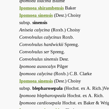
Ipomoea lilacina
Blume
Ipomoea shirambensis
Baker
Ipomoea sinensis
(Desr.) Choisy
subsp.
sinensis
Aniseia calycina
(Roxb.) Choisy
Convolvulus calycinus
Roxb.
Convolvulus hardwickii
Spreng.
Convolvulus ser
Spreng.
Convolvulus sinensis
Desr.
Ipomoea auxocalyx
Pilger
Ipomoea calycina
(Roxb.) C.B. Clarke
Ipomoea sinensis
(Desr.) Choisy
subsp.
blepharosepala
(Hochst. ex A. Rich.)Ve
Ipomoea blepharospeala
Hochst. ex A. Rich.
Ipomoea cardiosepala
Hochst. ex Baker & Wri