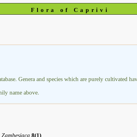
Flora of Caprivi
database. Genera and species which are purely cultivated h
amily name above.
a Zambesiaca
8(1)