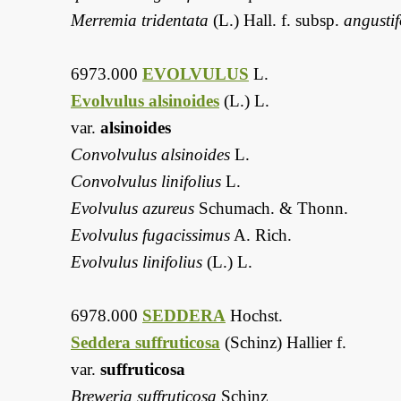
Merremia tridentata
(L.) Hall. f. subsp.
angustif
6973.000
EVOLVULUS
L.
Evolvulus alsinoides
(L.) L.
var.
alsinoides
Convolvulus alsinoides
L.
Convolvulus linifolius
L.
Evolvulus azureus
Schumach. & Thonn.
Evolvulus fugacissimus
A. Rich.
Evolvulus linifolius
(L.) L.
6978.000
SEDDERA
Hochst.
Seddera suffruticosa
(Schinz) Hallier f.
var.
suffruticosa
Breweria suffruticosa
Schinz