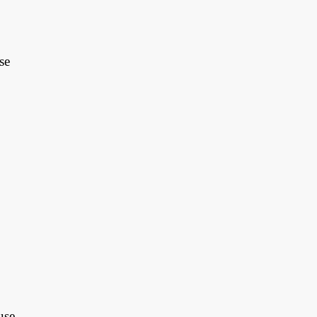
se
use