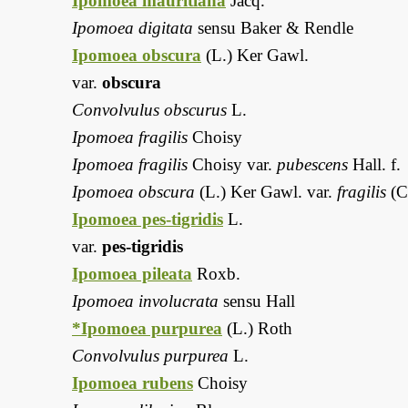
Ipomoea mauritiana
Jacq.
Ipomoea digitata
sensu Baker & Rendle
Ipomoea obscura
(L.) Ker Gawl.
var.
obscura
Convolvulus obscurus
L.
Ipomoea fragilis
Choisy
Ipomoea fragilis
Choisy var.
pubescens
Hall. f.
Ipomoea obscura
(L.) Ker Gawl. var.
fragilis
(C
Ipomoea pes-tigridis
L.
var.
pes-tigridis
Ipomoea pileata
Roxb.
Ipomoea involucrata
sensu Hall
*Ipomoea purpurea
(L.) Roth
Convolvulus purpurea
L.
Ipomoea rubens
Choisy