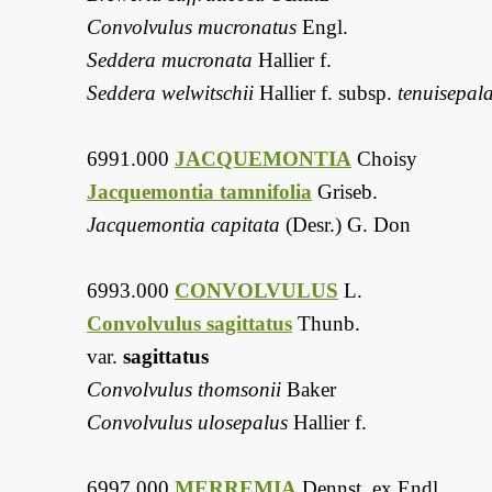
Convolvulus mucronatus
Engl.
Seddera mucronata
Hallier f.
Seddera welwitschii
Hallier f. subsp.
tenuisepal
6991.000
JACQUEMONTIA
Choisy
Jacquemontia tamnifolia
Griseb.
Jacquemontia capitata
(Desr.) G. Don
6993.000
CONVOLVULUS
L.
Convolvulus sagittatus
Thunb.
var.
sagittatus
Convolvulus thomsonii
Baker
Convolvulus ulosepalus
Hallier f.
6997.000
MERREMIA
Dennst. ex Endl.