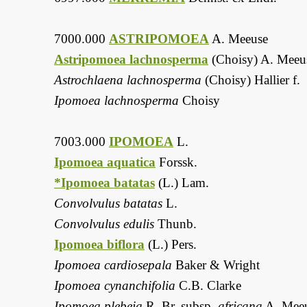
7000.000
ASTRIPOMOEA
A. Meeuse
Astripomoea lachnosperma
(Choisy) A. Meeu
Astrochlaena lachnosperma
(Choisy) Hallier f.
Ipomoea lachnosperma
Choisy
7003.000
IPOMOEA
L.
Ipomoea aquatica
Forssk.
*Ipomoea batatas
(L.) Lam.
Convolvulus batatas
L.
Convolvulus edulis
Thunb.
Ipomoea biflora
(L.) Pers.
Ipomoea cardiosepala
Baker & Wright
Ipomoea cynanchifolia
C.B. Clarke
Ipomoea plebeia
R. Br. subsp.
africana
A. Mee