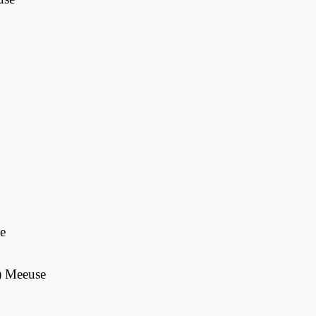
.
e
) Meeuse