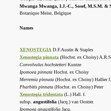
Mwanga Mwanga, I.J.-C., Sosef, M.S.M. & S
Botanique Meise, Belgique
Names
XENOSTEGIA
D.F.Austin & Staples
Xenostegia pinnata
(Hochst. ex Choisy) A.R.S
Convolvulus hochstetteri
Kuntze
Ipomoea pinnata
Hochst. ex Choisy
Merremia pinnata
(Hochst. ex Choisy) Hallier f
Pharbitis pinnata
(Hochst. ex Choisy) Peter
Xenostegia tridentata
(L.) Hall. f.
subsp.
angustifolia
(Jacq.) van Ooststr.
Ipomoea angustifolia
Jacq.