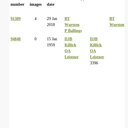
number
images
date
91309
4
29 Jan
BT
BT
2018
Wursten
Wursten
P Ballings
94848
0
15 Jan
DJB
DJB
1959
Killick
Killick
OA
OA
Leistner
Leistner
3396